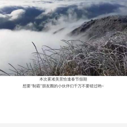
‍本次雾凇美景恰逢春节假期
想要“制霸”朋友圈的小伙伴们千万不要错过哟~