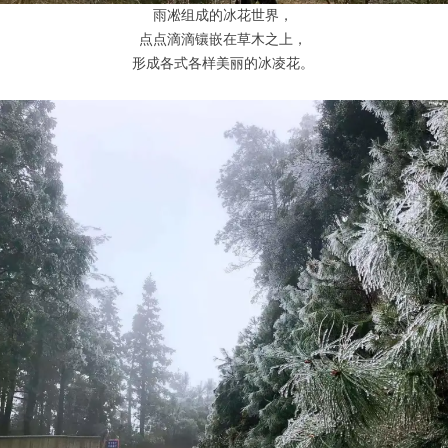
雨凇组成的冰花世界，
点点滴滴镶嵌在草木之上，
形成各式各样美丽的冰凌花。