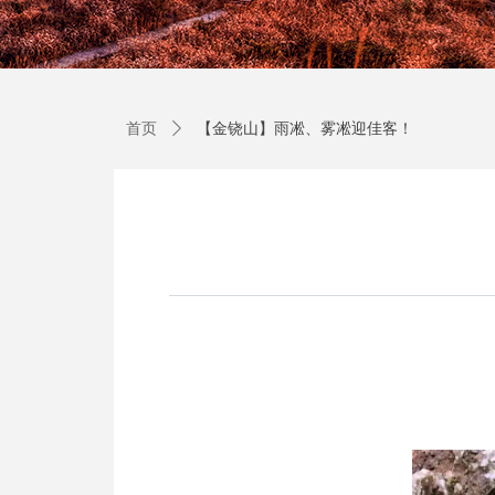
首页
ꄲ
【金铙山】雨凇、雾凇迎佳客！