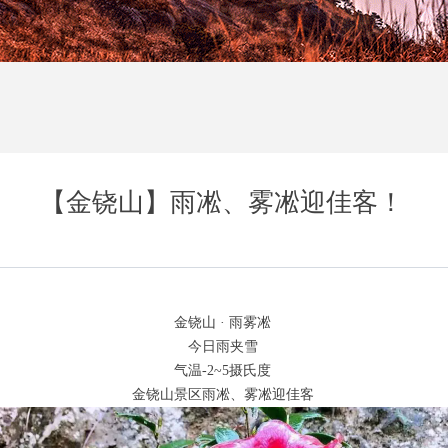
【金铙山】雨凇、雾凇迎佳客！
金铙山 · 雨雾凇
今日雨夹雪
气温-2~5摄氏度
金铙山景区雨凇、雾凇迎佳客