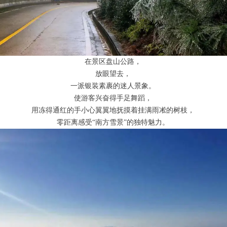
在景区盘山公路，
放眼望去，
一派银装素裹的迷人景象。
使游客兴奋得手足舞蹈，
用冻得通红的手小心翼翼地抚摸着挂满雨凇的树枝，
‍零距离感受“南方雪景”的独特魅力。